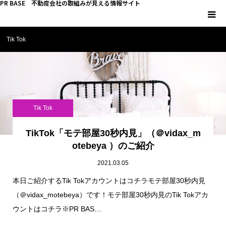
PR BASE 不動産会社の取組みが見える情報サイト
Tik Tok
HOME
PR BASEとは
キーマンインタビュー
Tik Tok
不動産 YouTube
TikTok「モテ部屋30秒内見」（＠vidax_m
otebeya ）のご紹介
不動産 SNS
2021.03.05
本日ご紹介するTik Tokアカウントはコチラモテ部屋30秒内見
不動産関連調査
（＠vidax_motebeya）です！モテ部屋30秒内見のTik Tokアカ
ウントはコチラ※PR BAS…
不動産事業者向けコラム