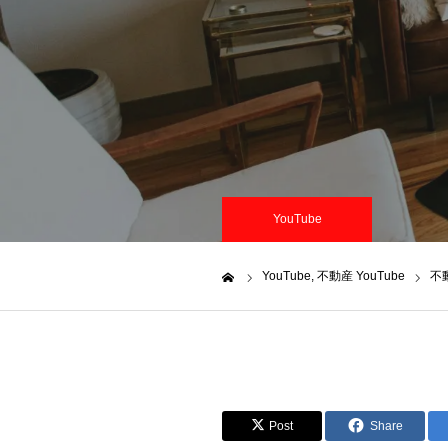
YouTube
YouTube
不動産 YouTube
不
ホーム
Post
Share