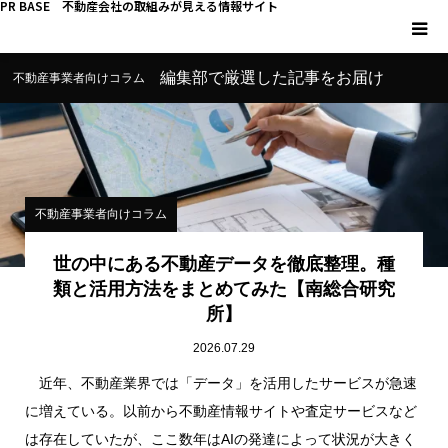
PR BASE 不動産会社の取組みが見える情報サイト
編集部で厳選した記事をお届け
不動産事業者向けコラム
HOME
PR BASEとは
キーマンインタビュー
不動産事業者向けコラム
不動産 YouTube
世の中にある不動産データを徹底整理。種
類と活用方法をまとめてみた【南総合研究
所】
不動産 SNS
2026.07.29
不動産関連調査
近年、不動産業界では「データ」を活用したサービスが急速
に増えている。以前から不動産情報サイトや査定サービスなど
不動産事業者向けコラム
は存在していたが、ここ数年はAIの発達によって状況が大きく