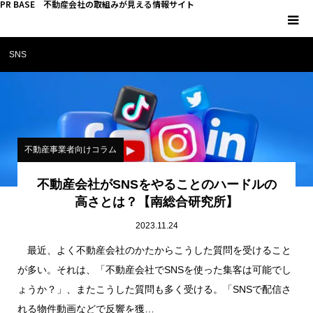
PR BASE 不動産会社の取組みが見える情報サイト
SNS
HOME
PR BASEとは
キーマンインタビュー
不動産事業者向けコラム
不動産 YouTube
不動産会社がSNSをやることのハードルの
高さとは？【南総合研究所】
不動産 SNS
2023.11.24
最近、よく不動産会社のかたからこうした質問を受けること
不動産関連調査
が多い。それは、「不動産会社でSNSを使った集客は可能でし
ょうか？」、またこうした質問も多く受ける。「SNSで配信さ
不動産事業者向けコラム
れる物件動画などで反響を獲…