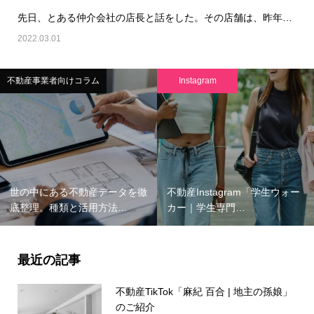
先日、とある仲介会社の店長と話をした。その店舗は、昨年に比べて大きく反響件数が増加したとのこと…
2022.03.01
不動産事業者向けコラム
Instagram
世の中にある不動産データを徹
不動産Instagram「学生ウォー
底整理。種類と活用方法…
カー｜学生専門…
最近の記事
不動産TikTok「麻紀 百合 | 地主の孫娘」
のご紹介