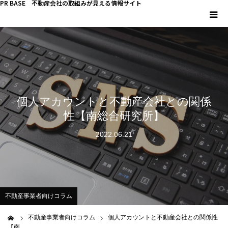
PR BASE 不動産会社の取組みが見える情報サイト
HOME
PR BASEとは
個人アカウントと不動産会社との関係
キーマンインタビュー
性【南総合研究所】
不動産 YouTube
2022.06.21
不動産 SNS
不動産関連調査
不動産事業者向けコラム
不動産事業者向けコラム
不動産事業者向けコラム
個人アカウントと不動産会社との関係性
ム
【南…