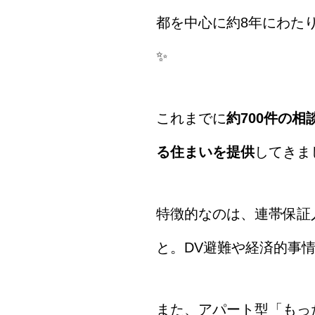
都を中心に約8年にわた
✨
これまでに
約700件の
る住まいを提供
してきま
特徴的なのは、連帯保証
と。DV避難や経済的事
また、アパート型「もっ