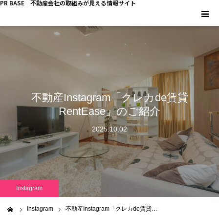
PR BASE 不動産会社の取組みが見える情報サイト
HOME
PR BASEとは
不動産Instagram「クレカde賃貸
キーマンインタビュー
RentEase」のご紹介
不動産 YouTube
2025.10.02
不動産 SNS
不動産関連調査
Instagram
不動産事業者向けコラム
Instagram
不動産Instagram「クレカde賃貸…
ム