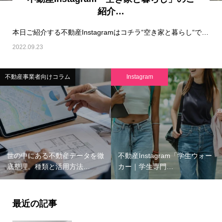
紹介…
本日ご紹介する不動産Instagramはコチラ“空き家と暮らし“です！※&nbsp…
2022.09.23
不動産事業者向けコラム
Instagram
世の中にある不動産データを徹
不動産Instagram「学生ウォー
底整理。種類と活用方法…
カー｜学生専門…
最近の記事