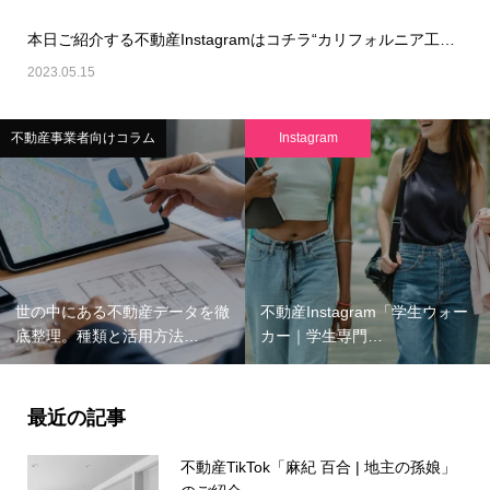
本日ご紹介する不動産Instagramはコチラ“カリフォルニア工務店_official “…
2023.05.15
者向けコラム
Instagram
調査
ある不動産データを徹
不動産Instagram「学生ウォー
≪202
種類と活用方法…
カー｜学生専門…
Market 
最近の記事
不動産TikTok「麻紀 百合 | 地主の孫娘」