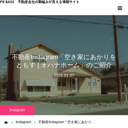
PR BASE 不動産会社の取組みが見える情報サイト
HOME
PR BASEとは
不動産Instagram「空き家にあかりを
キーマンインタビュー
ともす | オハナホーム」のご紹介
不動産 YouTube
2026.01.07
不動産 SNS
不動産関連調査
Instagram
不動産事業者向けコラム
Instagram
不動産Instagram「空き家にあかり…
ム