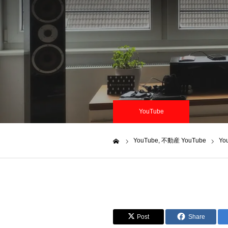
YouTube
YouTube
不動産 YouTube
Y
ホーム
Post
Share