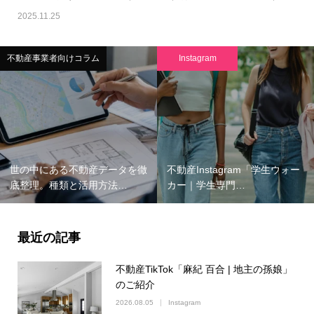
2025.11.25
不動産事業者向けコラム
Instagram
世の中にある不動産データを徹
不動産Instagram「学生ウォー
底整理。種類と活用方法…
カー｜学生専門…
最近の記事
不動産TikTok「麻紀 百合 | 地主の孫娘」
のご紹介
2026.08.05
Instagram