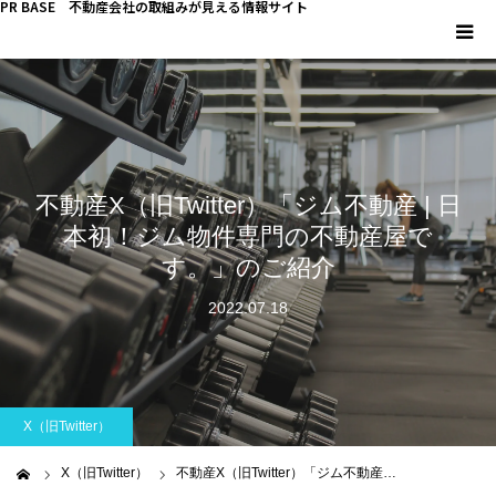
PR BASE 不動産会社の取組みが見える情報サイト
HOME
PR BASEとは
不動産X（旧Twitter）「ジム不動産 | 日
キーマンインタビュー
本初！ジム物件専門の不動産屋で
す。」のご紹介
不動産 YouTube
2022.07.18
不動産 SNS
不動産関連調査
X（旧Twitter）
不動産事業者向けコラム
X（旧Twitter）
不動産X（旧Twitter）「ジム不動産…
ム