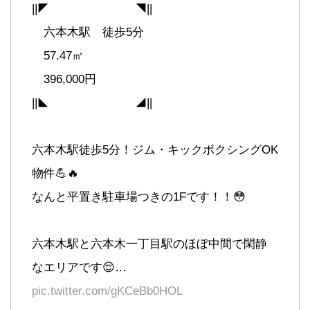
||◤ ◥||
六本木駅 徒歩5分
57.47㎡
396,000円
||◣ ◢||
六本木駅徒歩5分！ジム・キックボクシングOK
物件💪🔥
なんと平置き駐車場つきの1Fです！！😳
六本木駅と六本木一丁目駅のほぼ中間で閑静
なエリアです😌…
pic.twitter.com/gKCeBb0HOL