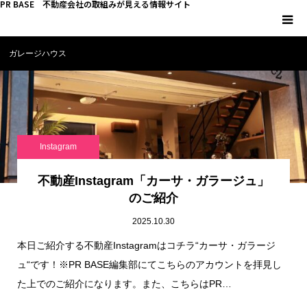
PR BASE 不動産会社の取組みが見える情報サイト
ガレージハウス
HOME
PR BASEとは
キーマンインタビュー
Instagram
不動産 YouTube
不動産Instagram「カーサ・ガラージュ」
のご紹介
不動産 SNS
2025.10.30
本日ご紹介する不動産Instagramはコチラ“カーサ・ガラージ
不動産関連調査
ュ“です！※PR BASE編集部にてこちらのアカウントを拝見し
た上でのご紹介になります。また、こちらはPR…
不動産事業者向けコラム