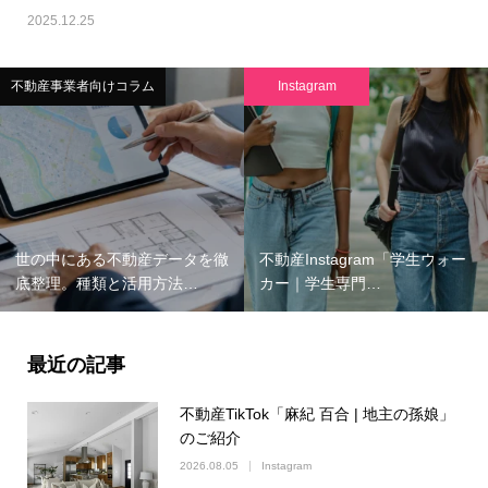
2025.12.25
不動産事業者向けコラム
Instagram
世の中にある不動産データを徹
不動産Instagram「学生ウォー
底整理。種類と活用方法…
カー｜学生専門…
最近の記事
不動産TikTok「麻紀 百合 | 地主の孫娘」
のご紹介
2026.08.05
Instagram