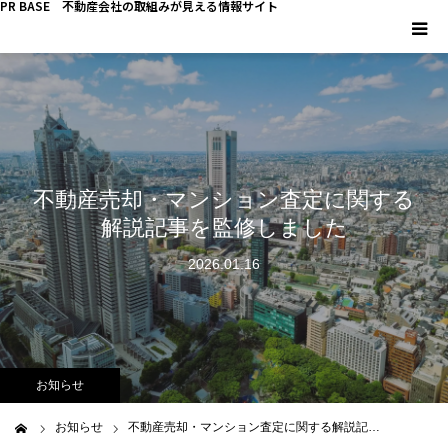
PR BASE 不動産会社の取組みが見える情報サイト
HOME
PR BASEとは
不動産売却・マンション査定に関する
キーマンインタビュー
解説記事を監修しました
不動産 YouTube
2026.01.16
不動産 SNS
不動産関連調査
お知らせ
不動産事業者向けコラム
お知らせ
不動産売却・マンション査定に関する解説記…
ム