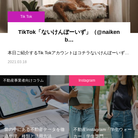
Tik Tok
TikTok「ないけんぼーいず」（@naiken
b…
本日ご紹介するTik Tokアカウントはコチラないけんぼーいず（@naikenboys）で…
2021.03.18
不動産事業者向けコラム
Instagram
世の中にある不動産データを徹
不動産Instagram「学生ウォー
底整理。種類と活用方法…
カー｜学生専門…