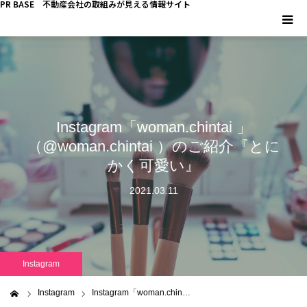
PR BASE 不動産会社の取組みが見える情報サイト
HOME
PR BASEとは
Instagram「woman.chintai 」
キーマンインタビュー
（@woman.chintai ）のご紹介『とに
かく可愛い』
不動産 YouTube
2021.03.11
不動産 SNS
不動産関連調査
Instagram
不動産事業者向けコラム
Instagram
Instagram「woman.chin…
ム