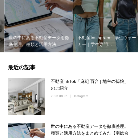
世の中にある不動産データを徹
不動産Instagram「学生ウォー
底整理。種類と活用方法…
カー｜学生専門…
最近の記事
不動産TikTok「麻紀 百合 | 地主の孫娘」
のご紹介
2026.08.05
Instagram
世の中にある不動産データを徹底整理。
種類と活用方法をまとめてみた【南総合