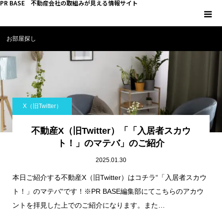
PR BASE 不動産会社の取組みが見える情報サイト
お部屋探し
HOME
PR BASEとは
キーマンインタビュー
X（旧Twitter）
不動産 YouTube
不動産X（旧Twitter）「「入居者スカウ
ト！」のマテバ」のご紹介
不動産 SNS
2025.01.30
本日ご紹介する不動産X（旧Twitter）はコチラ“「入居者スカウ
不動産関連調査
ト！」のマテバ“です！※PR BASE編集部にてこちらのアカウ
ントを拝見した上でのご紹介になります。また…
不動産事業者向けコラム