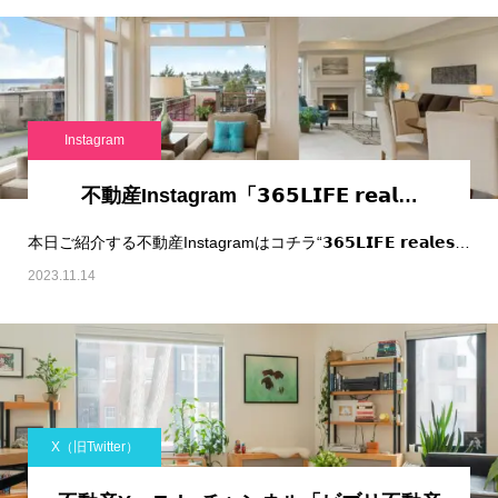
Instagram
不動産Instagram「𝟯𝟲𝟱𝗟𝗜𝗙𝗘 𝗿𝗲𝗮𝗹…
本日ご紹介する不動産Instagramはコチラ“𝟯𝟲𝟱𝗟𝗜𝗙𝗘 𝗿𝗲𝗮𝗹𝗲𝘀𝘁𝗮𝘁𝗲 𝘀𝗲…
2023.11.14
X（旧Twitter）