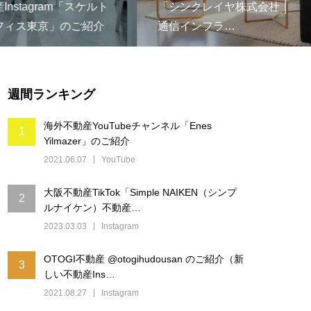
stagram「スケルト
「シンクレイヤ株式会社 │
ィス東京」のご紹介
通信インフラ…
週間ランキング
海外不動産YouTubeチャンネル「Enes
1
Yilmazer」のご紹介
2021.06.07
YouTube
大阪不動産TikTok「Simple NAIKEN（シンプ
2
ルナイケン）不動産…
2023.03.03
Instagram
OTOGI不動産 @otogihudousan のご紹介（新
3
しい不動産Ins…
2021.08.27
Instagram