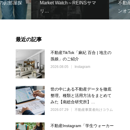
お部屋探
Market Watch～REINSサマ
不動産In
リ…
ンオフ
最近の記事
不動産TikTok「麻紀 百合 | 地主の
孫娘」のご紹介
2026.08.05
Instagram
世の中にある不動産データを徹底
整理。種類と活用方法をまとめて
みた【南総合研究所】…
2026.07.29
不動産事業者向けコラム
不動産Instagram「学生ウォーカー