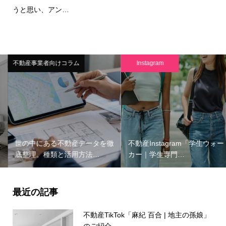
うと思い、アン…
不動産事業者向けコラム
Instagram
世の中にある不動産データを徹
不動産Instagram「学生ウォー
底整理。種類と活用方法…
カー｜学生専門…
最近の記事
不動産TikTok「麻紀 百合 | 地主の孫娘」
のご紹介