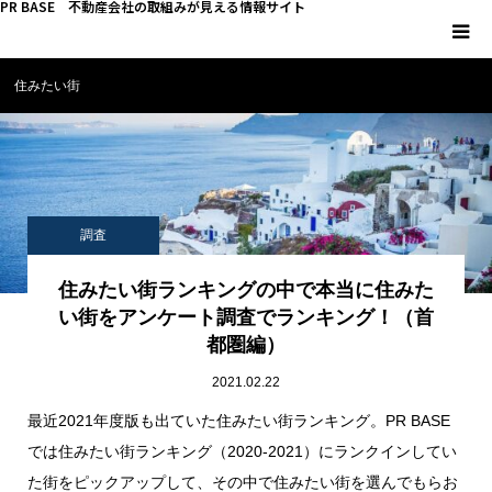
PR BASE 不動産会社の取組みが見える情報サイト
住みたい街
HOME
PR BASEとは
キーマンインタビュー
調査
不動産 YouTube
住みたい街ランキングの中で本当に住みた
い街をアンケート調査でランキング！（首
都圏編）
不動産 SNS
2021.02.22
不動産関連調査
最近2021年度版も出ていた住みたい街ランキング。PR BASE
では住みたい街ランキング（2020-2021）にランクインしてい
不動産事業者向けコラム
た街をピックアップして、その中で住みたい街を選んでもらお