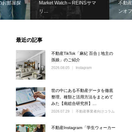
お部屋探
Market Watch～REINSサマ
不動産In
リ…
ンオフ
最近の記事
不動産TikTok「麻紀 百合 | 地主の
孫娘」のご紹介
2026.08.05
Instagram
世の中にある不動産データを徹底
整理。種類と活用方法をまとめて
みた【南総合研究所】…
2026.07.29
不動産事業者向けコラム
不動産Instagram「学生ウォーカー