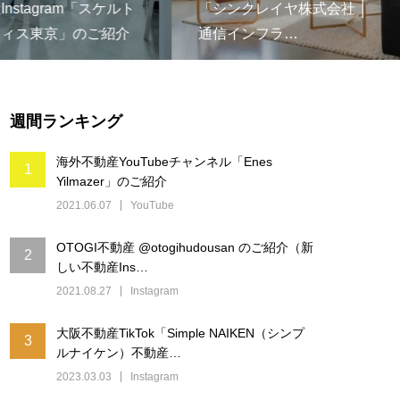
stagram「スケルト
「シンクレイヤ株式会社 │
ィス東京」のご紹介
通信インフラ…
週間ランキング
海外不動産YouTubeチャンネル「Enes
1
Yilmazer」のご紹介
2021.06.07
YouTube
OTOGI不動産 @otogihudousan のご紹介（新
2
しい不動産Ins…
2021.08.27
Instagram
大阪不動産TikTok「Simple NAIKEN（シンプ
3
ルナイケン）不動産…
2023.03.03
Instagram