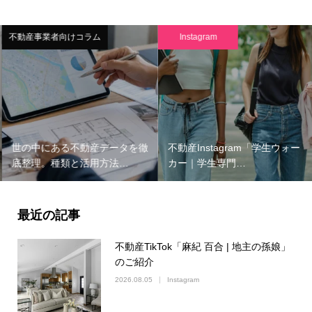
不動産事業者向けコラム
Instagram
世の中にある不動産データを徹
不動産Instagram「学生ウォー
底整理。種類と活用方法…
カー｜学生専門…
最近の記事
不動産TikTok「麻紀 百合 | 地主の孫娘」
のご紹介
2026.08.05
Instagram