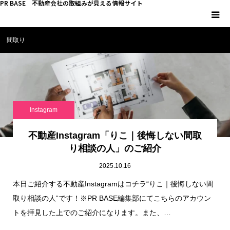
PR BASE 不動産会社の取組みが見える情報サイト
間取り
HOME
PR BASEとは
キーマンインタビュー
Instagram
不動産 YouTube
不動産Instagram「りこ｜後悔しない間取
り相談の人」のご紹介
不動産 SNS
2025.10.16
本日ご紹介する不動産Instagramはコチラ“りこ｜後悔しない間
不動産関連調査
取り相談の人“です！※PR BASE編集部にてこちらのアカウン
トを拝見した上でのご紹介になります。また、…
不動産事業者向けコラム