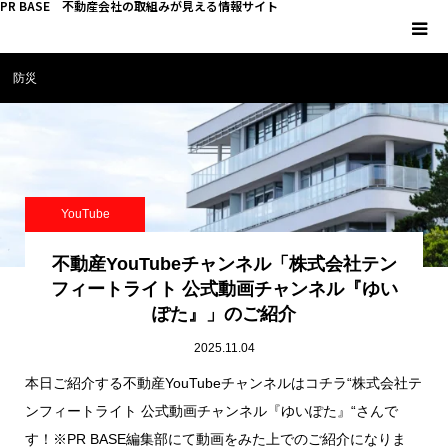
PR BASE 不動産会社の取組みが見える情報サイト
防災
HOME
PR BASEとは
キーマンインタビュー
YouTube
不動産 YouTube
不動産YouTubeチャンネル「株式会社テン
フィートライト 公式動画チャンネル『ゆい
ぽた』」のご紹介
不動産 SNS
2025.11.04
不動産関連調査
本日ご紹介する不動産YouTubeチャンネルはコチラ“株式会社テ
ンフィートライト 公式動画チャンネル『ゆいぽた』“さんで
不動産事業者向けコラム
す！※PR BASE編集部にて動画をみた上でのご紹介になりま