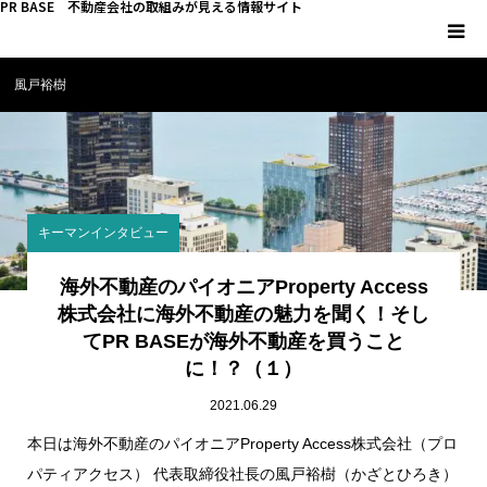
PR BASE 不動産会社の取組みが見える情報サイト
風戸裕樹
HOME
PR BASEとは
キーマンインタビュー
キーマンインタビュー
不動産 YouTube
海外不動産のパイオニアProperty Access
株式会社に海外不動産の魅力を聞く！そし
てPR BASEが海外不動産を買うこと
不動産 SNS
に！？（１）
不動産関連調査
2021.06.29
本日は海外不動産のパイオニアProperty Access株式会社（プロ
不動産事業者向けコラム
パティアクセス） 代表取締役社長の風戸裕樹（かざとひろき）