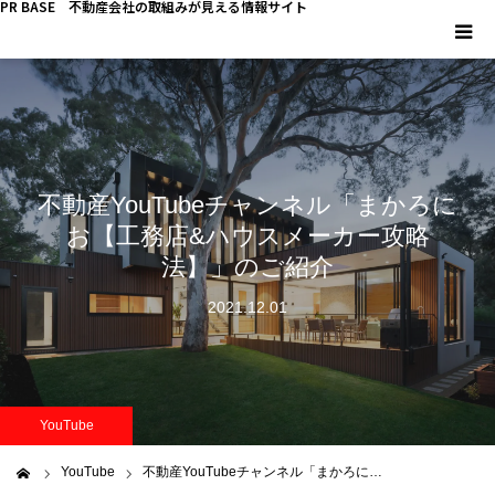
PR BASE 不動産会社の取組みが見える情報サイト
HOME
PR BASEとは
不動産YouTubeチャンネル「まかろに
キーマンインタビュー
お【工務店&ハウスメーカー攻略
法】」のご紹介
不動産 YouTube
2021.12.01
不動産 SNS
不動産関連調査
YouTube
不動産事業者向けコラム
YouTube
不動産YouTubeチャンネル「まかろに…
ム