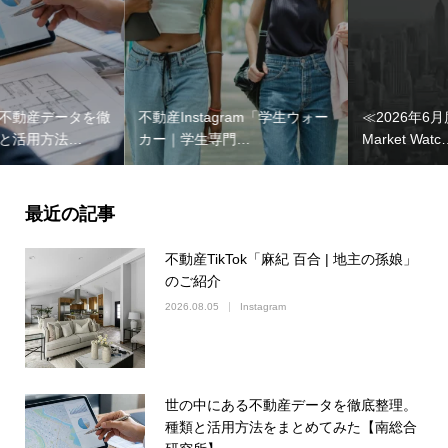
不動産Instagram「学生ウォー
≪2026年6月度≫月例速報
カー｜学生専門…
Market Watc…
最近の記事
不動産TikTok「麻紀 百合 | 地主の孫娘」
のご紹介
2026.08.05
Instagram
世の中にある不動産データを徹底整理。
種類と活用方法をまとめてみた【南総合