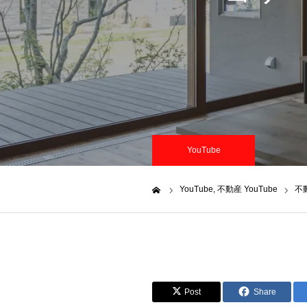
YouTube
YouTube
不動産 YouTube
不
ホーム
Post
Share