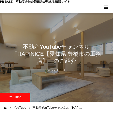
PR BASE 不動産会社の取組みが見える情報サイト
HOME
PR BASEとは
不動産YouTubeチャンネル
キーマンインタビュー
「HAPINICE【愛知県 豊橋市の工務
店】」のご紹介
不動産 YouTube
2022.10.31
不動産 SNS
不動産関連調査
YouTube
不動産事業者向けコラム
YouTube
不動産YouTubeチャンネル「HAPI…
ム