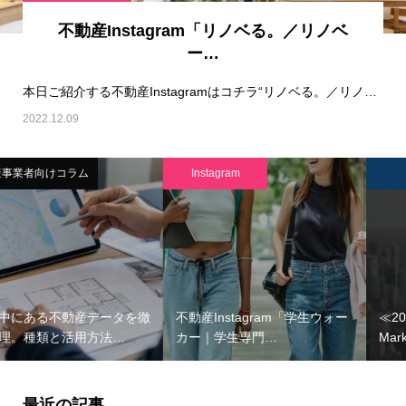
不動産Instagram「リノベる。／リノベ
ー…
本日ご紹介する不動産Instagramはコチラ“リノベる。／リノベーション“です！…
2022.12.09
Instagram
調査
不動産Instagram「学生ウォー
≪2026年6月度≫月例速報
カー｜学生専門…
Market Watc…
最近の記事