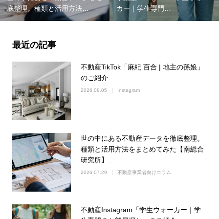
底整理。種類と活用方法…
カー｜学生専門…
最近の記事
不動産TikTok「麻紀 百合 | 地主の孫娘」
のご紹介
2026.08.05
Instagram
世の中にある不動産データを徹底整理。
種類と活用方法をまとめてみた【南総合
研究所】…
2026.07.29
不動産事業者向けコラム
不動産Instagram「学生ウォーカー｜学