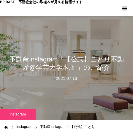
PR BASE 不動産会社の取組みが見える情報サイト
HOME
PR BASEとは
不動産Instagram「【公式】ことり不動
キーマンインタビュー
産@学芸大学本店 」のご紹介
不動産 YouTube
2021.07.13
不動産 SNS
不動産関連調査
Instagram
不動産事業者向けコラム
Instagram
不動産Instagram「【公式】ことり…
ム