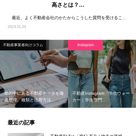
高さとは？…
最近、よく不動産会社のかたからこうした質問を受けることが多い。それは、「不動産会社でSNSを使っ…
2023.11.24
不動産事業者向けコラム
Instagram
世の中にある不動産データを徹
不動産Instagram「学生ウォー
底整理。種類と活用方法…
カー｜学生専門…
最近の記事