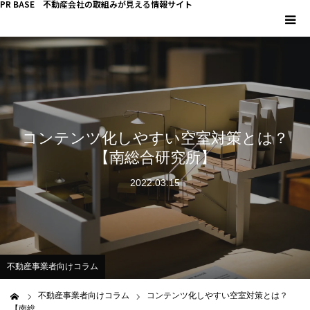
PR BASE 不動産会社の取組みが見える情報サイト
HOME
PR BASEとは
コンテンツ化しやすい空室対策とは？
キーマンインタビュー
【南総合研究所】
不動産 YouTube
2022.03.15
不動産 SNS
不動産関連調査
不動産事業者向けコラム
不動産事業者向けコラム
不動産事業者向けコラム
コンテンツ化しやすい空室対策とは？
ム
【南総…