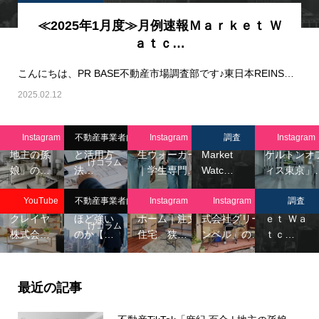
≪2025年1月度≫月例速報Ｍａｒｋｅｔ Ｗ
ａｔｃ…
こんにちは、PR BASE不動産市場調査部です♪東日本REINSサマリーレポート2025…
世の中に
ある不動
2025.02.12
不動産
産データ
≪2026年
TikTok「麻
を徹底整
不動産
6月度≫
不動産
Instagram
不動産事業者向
Instagram
調査
Instagram
紀 百合 |
理。種類
Instagram「学
月例速報
Instagram
不動産の
地主の孫
と活用方
生ウォーカー
Market
ケルトンオ
不動産
仕事は、
≪2026年
けコラム
娘」の…
法…
｜学生専門…
Watc…
ィス東京」
YouTube
なぜ
5月度≫
チャンネ
「横」に
不動産
不動産
月例速報
YouTube
不動産事業者向
Instagram
Instagram
調査
ル「シン
広げる人
Instagram「YK
Instagram「株
Ｍａｒｋ
クレイヤ
ほど強い
ホーム｜注文
式会社グリー
ｅｔ Ｗａ
けコラム
株式会…
のか【…
住宅 狭…
ンベル」の…
ｔｃ…
最近の記事