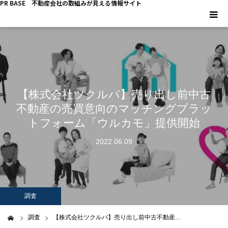
PR BASE 不動産会社の取組みが見える情報サイト
HOME
PR BASEとは
【株式会社ツクルバ】売り出し前中古
キーマンインタビュー
不動産の売買意向のマッチングプラッ
トフォーム「ウルカモ」提供開始
不動産 YouTube
2022.06.09
不動産 SNS
不動産関連調査
調査
不動産事業者向けコラム
調査
【株式会社ツクルバ】売り出し前中古不動産…
ム